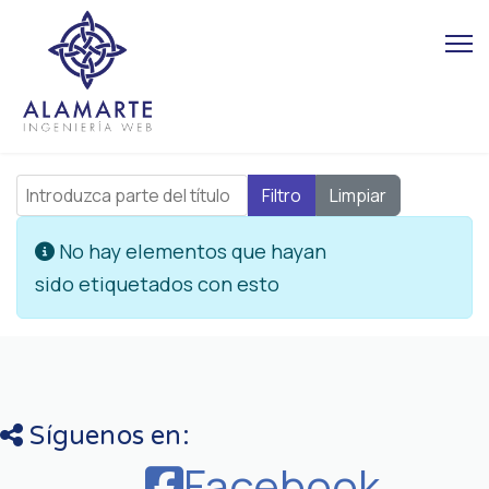
Introduzca parte del título
Filtro
Limpiar
Cantidad
Información
No hay elementos que hayan
sido etiquetados con esto
Síguenos en:
Facebook