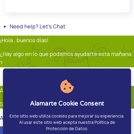
Need help? Let's Chat
¡Hola , buenos días!
¿Hay algo en lo que podamos ayudarte esta mañana
?
Soporte
Andrés Restrepo
En línea
Andrés Restrepo
Alamarte Cookie Consent
Soporte
Este sitio web utiliza cookies para mejorar su experiencia.
Andrés Restrepo
Al usar este sitio web acepta nuestra Política de
¿Hay algo en que pueda ayudarte?.
Protección de Datos.
accessible