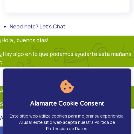
Need help? Let's Chat
¡Hola , buenos días!
¿Hay algo en lo que podamos ayudarte esta mañana
?
Soporte
Andrés Restrepo
En línea
Andrés Restrepo
Alamarte Cookie Consent
Soporte
Este sitio web utiliza cookies para mejorar su experiencia.
Andrés Restrepo
Al usar este sitio web acepta nuestra Política de
¿Hay algo en que pueda ayudarte?.
Protección de Datos.
accessible