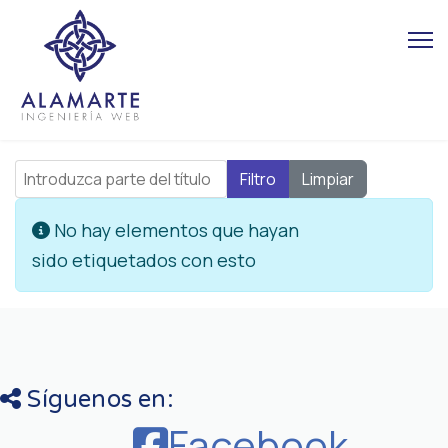
Introduzca parte del título
Filtro
Limpiar
Cantidad
Información
No hay elementos que hayan
sido etiquetados con esto
Síguenos en:
Facebook