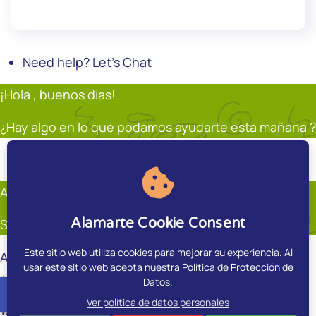
Need help? Let's Chat
¡Hola , buenos días!
¿Hay algo en lo que podamos ayudarte esta mañana ?
Soporte
Andrés Restrepo
En línea
Andrés Restrepo
Alamarte Cookie Consent
Soporte
Este sitio web utiliza cookies para mejorar su experiencia. Al
Andrés Restrepo
usar este sitio web acepta nuestra Política de Protección de
¿Hay algo en que pueda ayudarte?.
Datos.
accessible
Ver política de datos personales
15:00