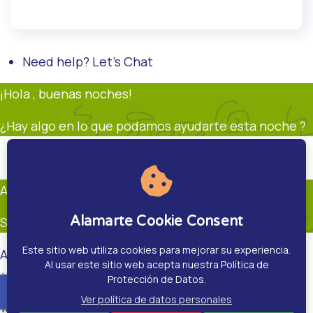
Need help? Let's Chat
¡Hola , buenas noches!
¿Hay algo en lo que podamos ayudarte esta noche ?
Soporte
Andrés Restrepo
En línea
Andrés Restrepo
Alamarte Cookie Consent
Soporte
Este sitio web utiliza cookies para mejorar su experiencia.
Andrés Restrepo
Al usar este sitio web acepta nuestra Política de
¿Hay algo en que pueda ayudarte?.
Protección de Datos.
accessible
Ver política de datos personales
15:00