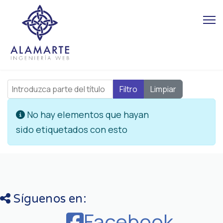
Introduzca parte del título
Filtro
Limpiar
Cantidad
Información
No hay elementos que hayan
sido etiquetados con esto
Síguenos en:
Facebook