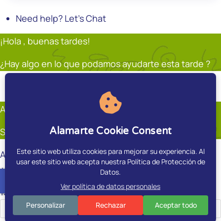
Need help? Let's Chat
¡Hola , buenas tardes!
¿Hay algo en lo que podamos ayudarte esta tarde ?
Soporte
Andrés Restrepo
En línea
Andrés Restrepo
Alamarte Cookie Consent
Soporte
Este sitio web utiliza cookies para mejorar su experiencia. Al
Andrés Restrepo
usar este sitio web acepta nuestra Política de Protección de
¿Hay algo en que pueda ayudarte?.
Datos.
accessible
Ver política de datos personales
15:00
Personalizar
Rechazar
Aceptar todo
ES