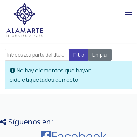
Introduzca parte del título
Filtro
Limpiar
Cantidad
Información
No hay elementos que hayan
sido etiquetados con esto
Síguenos en:
Facebook