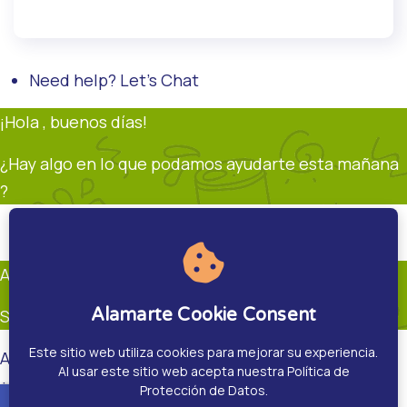
Need help? Let's Chat
¡Hola , buenos días!
¿Hay algo en lo que podamos ayudarte esta mañana
?
Soporte
Andrés Restrepo
En línea
Andrés Restrepo
Alamarte Cookie Consent
Soporte
Este sitio web utiliza cookies para mejorar su experiencia.
Andrés Restrepo
Al usar este sitio web acepta nuestra Política de
¿Hay algo en que pueda ayudarte?.
Protección de Datos.
accessible