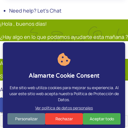
Need help? Let's Chat
¡Hola , buenos días!
¿Hay algo en lo que podamos ayudarte esta mañana ?
Soporte
Andrés Restrepo
En línea
Andrés Restrepo
Alamarte Cookie Consent
Soporte
Este sitio web utiliza cookies para mejorar su experiencia. Al
Andrés Restrepo
usar este sitio web acepta nuestra Política de Protección de
¿Hay algo en que pueda ayudarte?.
Datos.
accessible
Ver política de datos personales
15:00
Personalizar
Rechazar
Aceptar todo
ES