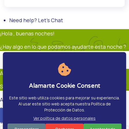
Need help? Let's Chat
¡Hola , buenas noches!
¿Hay algo en lo que podamos ayudarte esta noche ?
Soporte
Andrés Restrepo
En línea
Andrés Restrepo
Alamarte Cookie Consent
Soporte
Este sitio web utiliza cookies para mejorar su experiencia.
Andrés Restrepo
Al usar este sitio web acepta nuestra Política de
¿Hay algo en que pueda ayudarte?.
Protección de Datos.
accessible
Ver política de datos personales
15:00