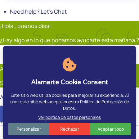
Need help? Let's Chat
¡Hola , buenos días!
¿Hay algo en lo que podamos ayudarte esta mañana ?
Soporte
Andrés Restrepo
En línea
Andrés Restrepo
Alamarte Cookie Consent
Soporte
Este sitio web utiliza cookies para mejorar su experiencia. Al
Andrés Restrepo
usar este sitio web acepta nuestra Política de Protección de
¿Hay algo en que pueda ayudarte?.
Datos.
accessible
Ver política de datos personales
15:00
Personalizar
Rechazar
Aceptar todo
ES