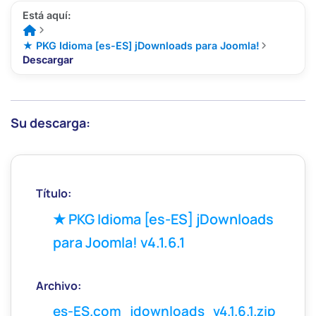
Está aquí:


Inicio
★ PKG Idioma [es-ES] jDownloads para Joomla!

Descargar
Su descarga:
★ PKG Idioma [es-ES] jDownloads
para Joomla! v4.1.6.1
es-ES.com_jdownloads_v4.1.6.1.zip