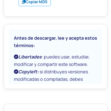
Copiar MD5
Antes de descargar, lee y acepta estos
términos:
Libertades
: puedes usar, estudiar,
modificar y compartir este software.
Copyleft:
si distribuyes versiones
modificadas o compiladas, debes
publicar el código fuente completo bajo
la misma licencia
GPL v 3.x
o posterior.
Código fuente:
al distribuir binarios,
debes ofrecer el código fuente