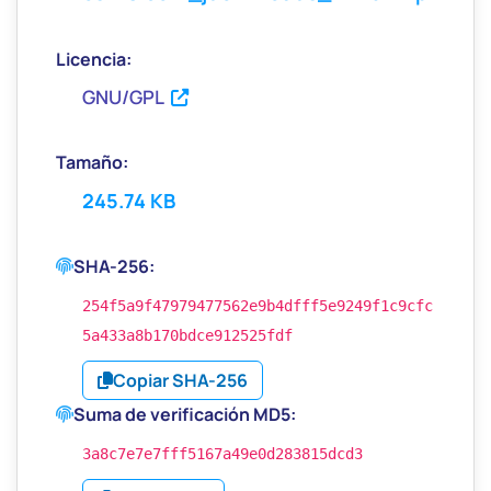
GNU/GPL
245.74 KB
SHA-256:
254f5a9f47979477562e9b4dfff5e9249f1c9cfc
5a433a8b170bdce912525fdf
Copiar SHA-256
Suma de verificación MD5:
3a8c7e7e7fff5167a49e0d283815dcd3