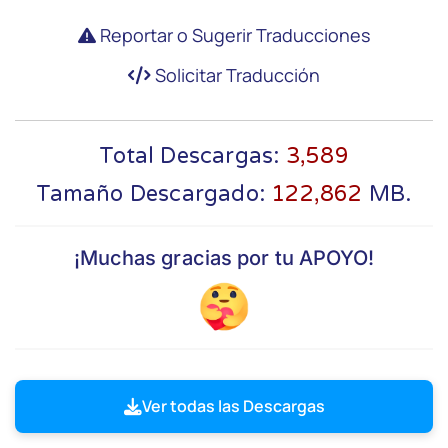
Reportar o Sugerir Traducciones
Texto completo de la licencia:
https://www.gnu.org/licenses/gpl-
Solicitar Traducción
3.0.html
Total Descargas:
3,589
Tamaño Descargado:
122,862
MB.
¡Muchas gracias por tu APOYO!
Ver todas las Descargas