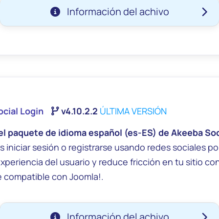
Información del achivo
cial Login
v4.10.2.2
ÚLTIMA VERSIÓN
l paquete de idioma español (es-ES) de Akeeba Soc
s iniciar sesión o registrarse usando redes sociales po
d9f8df00f44ec0bb6f107c3e64a770e6788860b5f60ea8
experiencia del usuario y reduce fricción en tu sitio 
4bf4cd330b47ecb4af
 compatible con Joomla!.
Información del achivo