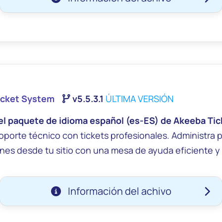
icket System
v5.5.3.1
ÚLTIMA VERSIÓN
el paquete de idioma español (es-ES) de Akeeba Ti
oporte técnico con tickets profesionales. Administra p
34c74d4e1a8f918b86bb4fe5a4443beb6426381c5d9d39
ones desde tu sitio con una mesa de ayuda eficiente y
42793ae27a366d8625
Información del achivo