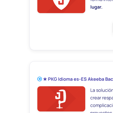
lugar.
★ PKG Idioma es-ES Akeeba Bac
La solució
crear respa
complicaci
proyectos