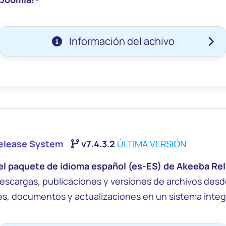
Información del achivo
Release System
v7.4.3.2
ÚLTIMA VERSIÓN
el paquete de idioma español (es-ES) de Akeeba Re
escargas, publicaciones y versiones de archivos desde 
2e8f63584399c698fcb700d8512fcbf69c344e5edf7471
s, documentos y actualizaciones en un sistema integr
bd6a68e1d78defb565