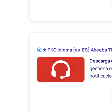
★ PKG Idioma [es-ES] Akeeba T
Descarga 
gestiona s
notificaci