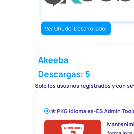
Ver URL del Desarrollador
Akeeba
Descargas: 5
Solo los usuarios registrados y con se
★ PKG Idioma es-ES Admin Tools
Mantenimi
forma inte