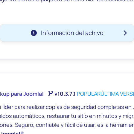
Información del achivo
kup para Joomla!
v10.3.7.1
POPULAR
ÚLTIMA VERS
n líder para realizar copias de seguridad completas en
ldos automáticos, restaurar tu sitio en minutos y migra
0668f2a491aa373d682fed7a9c4fa60b11ef5c68de8f70
ones. Seguro, confiable y fácil de usar, es la herramie
bad88ad6b376a08791
Joomla!®