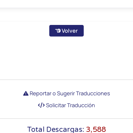
Volver
020bdfbb71bd129bc3c3493efdf8ed7091a62ebd554ab3
e7e9faabe783bd25eb
Reportar o Sugerir Traducciones
Solicitar Traducción
Total Descargas:
3,588