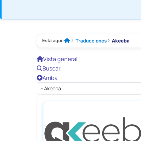
Traducciones
Akeeba
Está aquí:



Inicio
Vista general
Buscar
Arriba